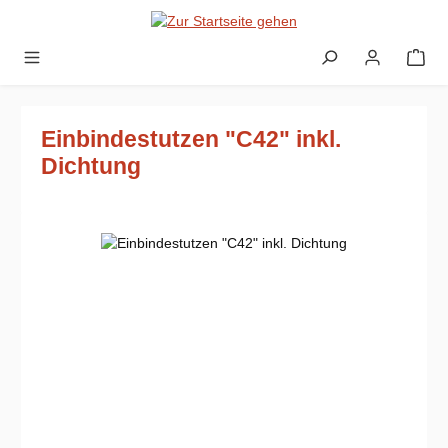
Zum Hauptinhalt springen
Einbindestutzen "C42" inkl.
Dichtung
Bildergalerie überspringen