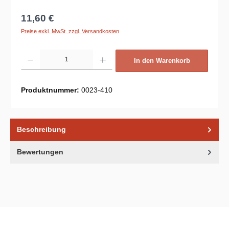
Regulärer Preis:
11,60 €
Preise exkl. MwSt. zzgl. Versandkosten
Produkt Anzahl: Gib den gewünschten Wert ein oder benutze die Schaltflächen um d
In den Warenkorb
Produktnummer:
0023-410
Beschreibung
Bewertungen
Unsere Communities