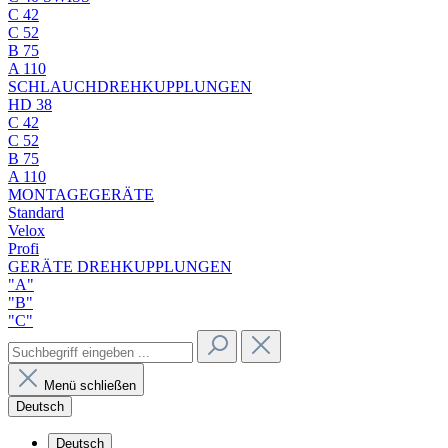
C 42
C 52
B 75
A 110
SCHLAUCHDREHKUPPLUNGEN
HD 38
C 42
C 52
B 75
A 110
MONTAGEGERÄTE
Standard
Velox
Profi
GERÄTE DREHKUPPLUNGEN
"A"
"B"
"C"
Menü schließen
Deutsch
Deutsch