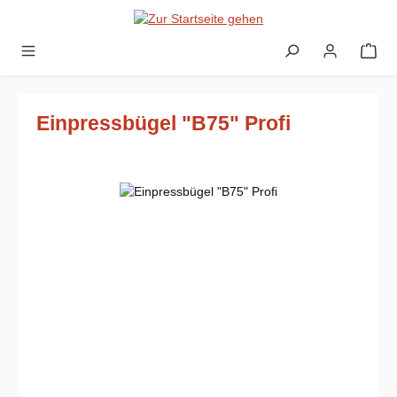
Zum Hauptinhalt springen
Einpressbügel "B75" Profi
Bildergalerie überspringen