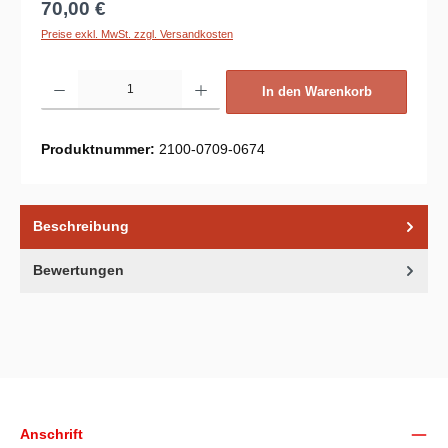
Regulärer Preis:
70,00 €
Preise exkl. MwSt. zzgl. Versandkosten
Produkt Anzahl: Gib den gewünschten Wert ein oder benutze die Schaltflächen um d
In den Warenkorb
Produktnummer:
2100-0709-0674
Beschreibung
Bewertungen
Unsere Communities
Anschrift