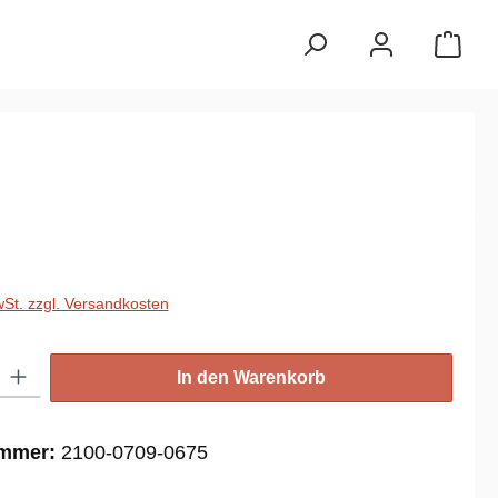
reis:
€
wSt. zzgl. Versandkosten
: Gib den gewünschten Wert ein oder benutze die Schaltflächen um die
In den Warenkorb
ummer:
2100-0709-0675