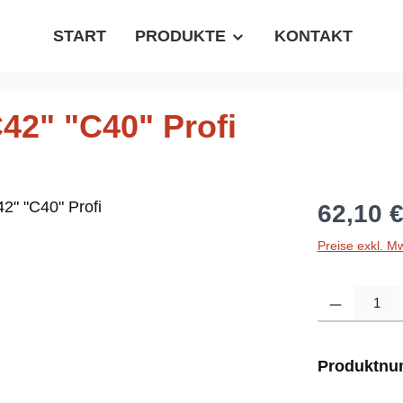
START
PRODUKTE
KONTAKT
42" "C40" Profi
Regulärer P
62,10 
Preise exkl. M
Produkt Anzahl
Produktn