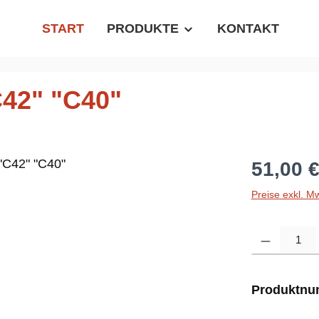
START
PRODUKTE
KONTAKT
C42" "C40"
Regulärer P
51,00 
Preise exkl. M
Produkt Anzahl
Produktn