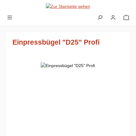
Zum Hauptinhalt springen
Einpressbügel "D25" Profi
Bildergalerie überspringen