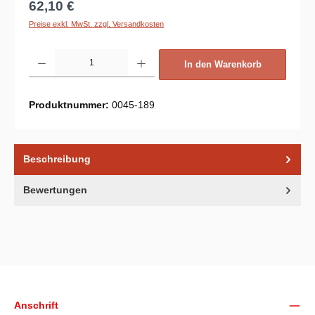
Regulärer Preis:
62,10 €
Preise exkl. MwSt. zzgl. Versandkosten
Produkt Anzahl: Gib den gewünschten Wert ein oder benutze die Schaltflächen um d
In den Warenkorb
Produktnummer:
0045-189
Beschreibung
Bewertungen
Unsere Communities
Anschrift