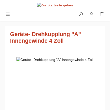
Zum Hauptinhalt springen
Geräte- Drehkupplung "A"
Innengewinde 4 Zoll
Bildergalerie überspringen