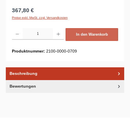
Regulärer Preis:
367,80 €
Preise exkl. MwSt. zzgl. Versandkosten
Produkt Anzahl: Gib den gewünschten Wert ein oder benutze die Schaltflächen um d
In den Warenkorb
Produktnummer:
2100-0000-0709
Beschreibung
Bewertungen
Unsere Communities