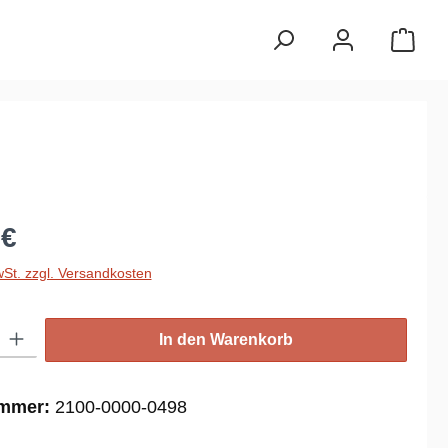
reis:
 €
wSt. zzgl. Versandkosten
: Gib den gewünschten Wert ein oder benutze die Schaltflächen um die
In den Warenkorb
ummer:
2100-0000-0498