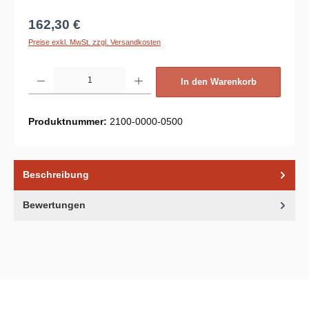
Regulärer Preis:
162,30 €
Preise exkl. MwSt. zzgl. Versandkosten
Produkt Anzahl: Gib den gewünschten Wert ein oder benutze die Schaltflächen um d
In den Warenkorb
Produktnummer:
2100-0000-0500
Beschreibung
Bewertungen
Unsere Communities