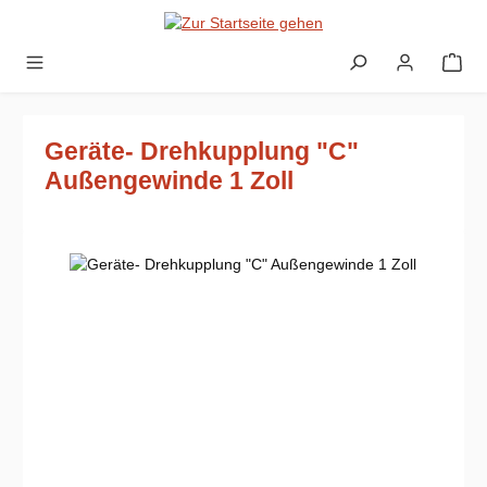
Zum Hauptinhalt springen
Geräte- Drehkupplung "C"
Außengewinde 1 Zoll
Bildergalerie überspringen