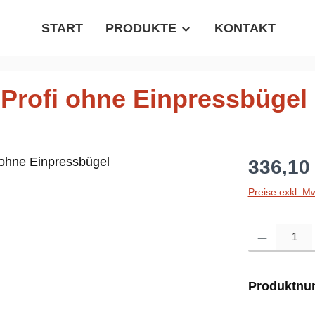
START
PRODUKTE
KONTAKT
Profi ohne Einpressbügel
Regulärer P
336,10
Preise exkl. M
Produkt Anzahl
Produktn