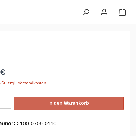
reis:
 €
wSt. zzgl. Versandkosten
: Gib den gewünschten Wert ein oder benutze die Schaltflächen um die
In den Warenkorb
ummer:
2100-0709-0110