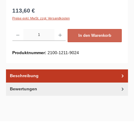
Regulärer Preis:
113,60 €
Preise exkl. MwSt. zzgl. Versandkosten
Produkt Anzahl: Gib den gewünschten Wert ein oder benutze die Schaltflächen um d
In den Warenkorb
Produktnummer:
2100-1211-9024
Beschreibung
Bewertungen
Unsere Communities