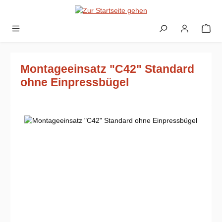
Zum Hauptinhalt springen
Montageeinsatz "C42" Standard
ohne Einpressbügel
Bildergalerie überspringen