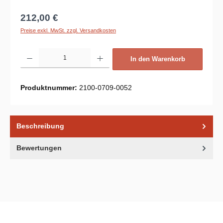
Regulärer Preis:
212,00 €
Preise exkl. MwSt. zzgl. Versandkosten
Produkt Anzahl: Gib den gewünschten Wert ein oder benutze die Schaltflächen um d
In den Warenkorb
Produktnummer:
2100-0709-0052
Beschreibung
Bewertungen
Unsere Communities