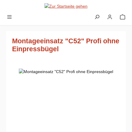
Zum Hauptinhalt springen
Montageeinsatz "C52" Profi ohne
Einpressbügel
Bildergalerie überspringen