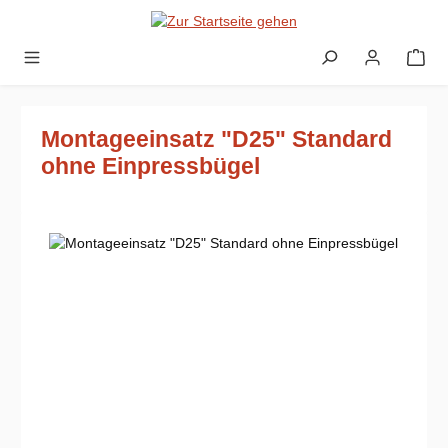
Zum Hauptinhalt springen
Montageeinsatz "D25" Standard
ohne Einpressbügel
Bildergalerie überspringen