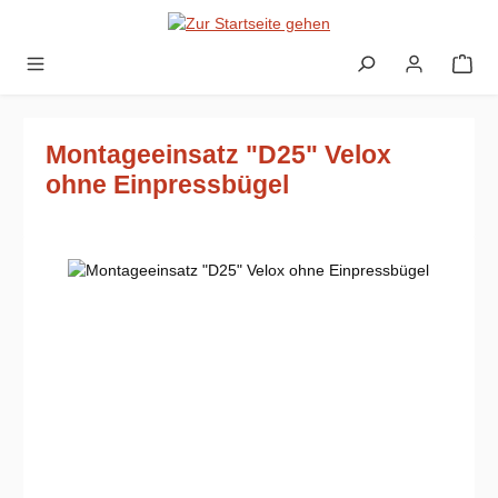
Zum Hauptinhalt springen
Montageeinsatz "D25" Velox
ohne Einpressbügel
Bildergalerie überspringen