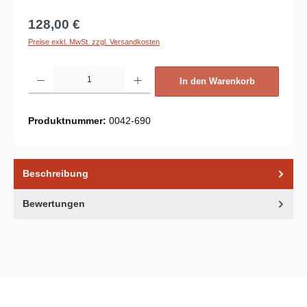
Regulärer Preis:
128,00 €
Preise exkl. MwSt. zzgl. Versandkosten
Produkt Anzahl: Gib den gewünschten Wert ein oder benutze die Schaltflächen um d
In den Warenkorb
Produktnummer:
0042-690
Beschreibung
Bewertungen
Unsere Communities