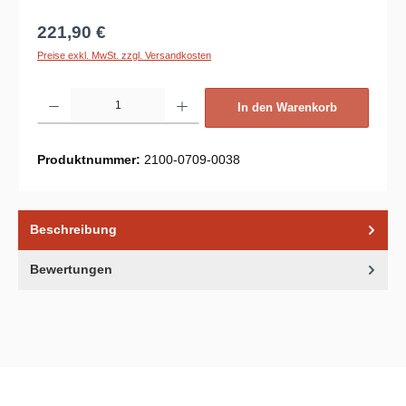
Regulärer Preis:
221,90 €
Preise exkl. MwSt. zzgl. Versandkosten
Produkt Anzahl: Gib den gewünschten Wert ein oder benutze die Schaltflächen um d
In den Warenkorb
Produktnummer:
2100-0709-0038
Beschreibung
Bewertungen
Unsere Communities