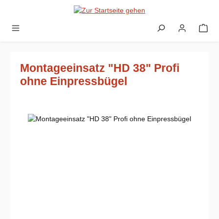
Zum Hauptinhalt springen
Montageeinsatz "HD 38" Profi
ohne Einpressbügel
Bildergalerie überspringen