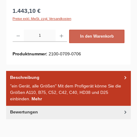
Regulärer Preis:
1.443,10 €
Preise exkl. MwSt. zzgl. Versandkosten
Produkt Anzahl: Gib den gewünschten Wert ein oder benutze die Schaltflächen um d
In den Warenkorb
Produktnummer:
2100-0709-0706
Beschreibung
"ein Gerät, alle Größen" Mit dem Profigerät könne Sie die
Größen A110, B75, C52, C42, C40, HD38 und D25
einbinden.
Mehr
Bewertungen