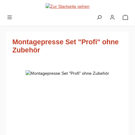
Zum Hauptinhalt springen
Montagepresse Set "Profi" ohne
Zubehör
Bildergalerie überspringen