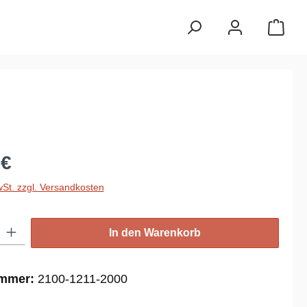
reis:
 €
wSt. zzgl. Versandkosten
: Gib den gewünschten Wert ein oder benutze die Schaltflächen um die
In den Warenkorb
ummer:
2100-1211-2000