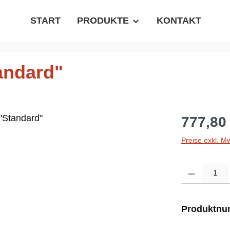
START
PRODUKTE
KONTAKT
andard"
Regulärer P
777,80
Preise exkl. M
Produkt Anzahl
Produktn