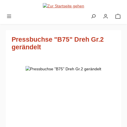
Zum Hauptinhalt springen
Pressbuchse "B75" Dreh Gr.2
gerändelt
Bildergalerie überspringen