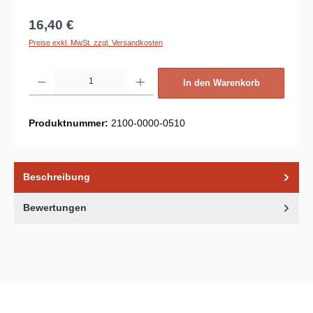
Regulärer Preis:
16,40 €
Preise exkl. MwSt. zzgl. Versandkosten
Produkt Anzahl: Gib den gewünschten Wert ein oder benutze die Schaltflächen um d
In den Warenkorb
Produktnummer:
2100-0000-0510
Beschreibung
Bewertungen
Unsere Communities