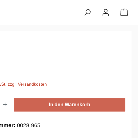
reis:
€
wSt. zzgl. Versandkosten
: Gib den gewünschten Wert ein oder benutze die Schaltflächen um die
In den Warenkorb
ummer:
0028-965