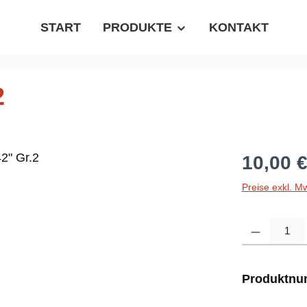
START
PRODUKTE
KONTAKT
2
Regulärer P
10,00 
Preise exkl. M
Produkt Anzahl
Produktn