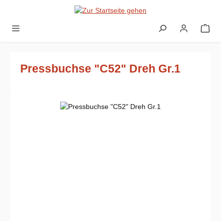
Zum Hauptinhalt springen
Pressbuchse "C52" Dreh Gr.1
Bildergalerie überspringen