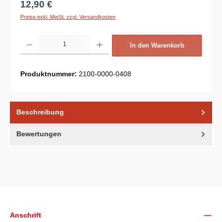
Regulärer Preis:
12,90 €
Preise exkl. MwSt. zzgl. Versandkosten
Produkt Anzahl: Gib den gewünschten Wert ein oder benutze die Schaltflächen um d
In den Warenkorb
Produktnummer:
2100-0000-0408
Beschreibung
Bewertungen
Unsere Communities
Anschrift