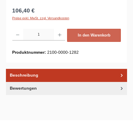
Regulärer Preis:
106,40 €
Preise exkl. MwSt. zzgl. Versandkosten
Produkt Anzahl: Gib den gewünschten Wert ein oder benutze die Schaltflächen um d
In den Warenkorb
Produktnummer:
2100-0000-1282
Beschreibung
Bewertungen
Unsere Communities