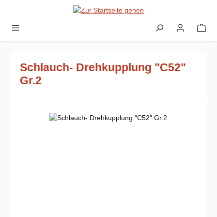
Zum Hauptinhalt springen
Schlauch- Drehkupplung "C52"
Gr.2
Bildergalerie überspringen