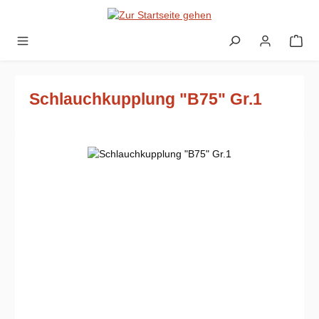
Zum Hauptinhalt springen
Schlauchkupplung "B75" Gr.1
Bildergalerie überspringen