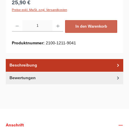
Regulärer Preis:
25,90 €
Preise exkl. MwSt. zzgl. Versandkosten
Produkt Anzahl: Gib den gewünschten Wert ein oder benutze die Schaltflächen um d
In den Warenkorb
Produktnummer:
2100-1211-9041
Beschreibung
Bewertungen
Unsere Communities
Anschrift