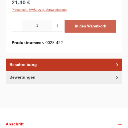
Regulärer Preis:
21,40 €
Preise exkl. MwSt. zzgl. Versandkosten
Produkt Anzahl: Gib den gewünschten Wert ein oder benutze die Schaltflächen um d
In den Warenkorb
Produktnummer:
0028-422
Beschreibung
Bewertungen
Unsere Communities
Anschrift