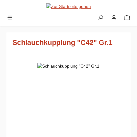
Zum Hauptinhalt springen
Schlauchkupplung "C42" Gr.1
Bildergalerie überspringen