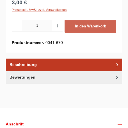
Regulärer Preis:
3,00 €
Preise exkl. MwSt. zzgl. Versandkosten
Produkt Anzahl: Gib den gewünschten Wert ein oder benutze die Schaltflächen um d
In den Warenkorb
Produktnummer:
0041-670
Beschreibung
Bewertungen
Unsere Communities
Anschrift