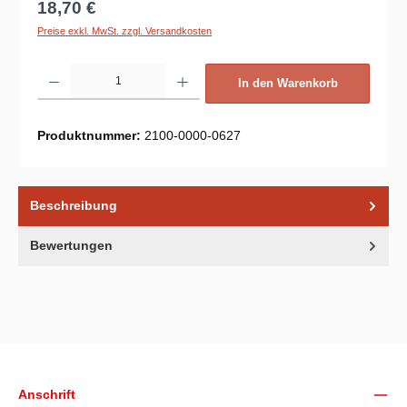
Regulärer Preis:
18,70 €
Preise exkl. MwSt. zzgl. Versandkosten
Produkt Anzahl: Gib den gewünschten Wert ein oder benutze die Schaltflächen um d
In den Warenkorb
Produktnummer:
2100-0000-0627
Beschreibung
Bewertungen
Unsere Communities
Anschrift