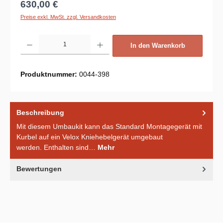
Regulärer Preis:
630,00 €
Preise exkl. MwSt. zzgl. Versandkosten
Produkt Anzahl: Gib den gewünschten Wert ein oder benutze die Schaltflächen um d
In den Warenkorb
Produktnummer:
0044-398
Beschreibung
Mit diesem Umbaukit kann das Standard Montagegerät mit
Kurbel auf ein Velox Kniehebelgerät umgebaut
werden. Enthalten sind…
Mehr
Bewertungen